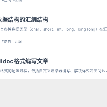
言数据结构的汇编结构
种数据类型（char、short、int、long、long long
#逆向
#汇编
iidoc格式编写文章
iDoc格式的配置过程，包括自定义渲染器编写、解决样式冲突问题
#笔记
#Hexo
1
2
3
4
5