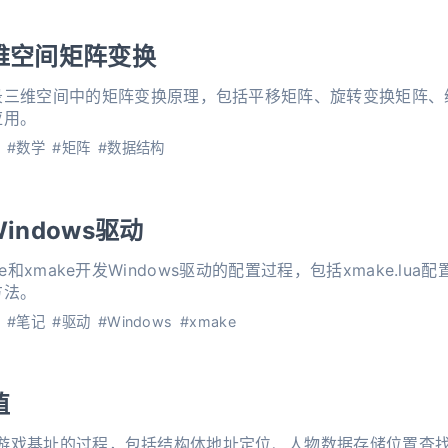
三维空间矩阵变换
录三维空间中的矩阵变换原理，包括平移矩阵、旋转变换矩阵、
应用。
#数学
#矩阵
#数据结构
indows驱动
ode和xmake开发Windows驱动的配置过程，包括xmake.lua配置、c_
方法。
#笔记
#驱动
#Windows
#xmake
值
ne寻找游戏基址的过程，包括结构体地址定位、人物数据存储位置