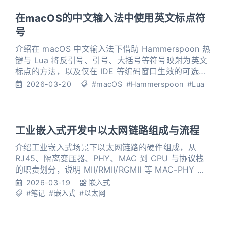
在macOS的中文输入法中使用英文标点符
号
介绍在 macOS 中文输入法下借助 Hammerspoon 热
键与 Lua 将反引号、引号、大括号等符号映射为英文
标点的方法，以及仅在 IDE 等编码窗口生效的可选判
断逻辑。
2026-03-20
#macOS
#Hammerspoon
#Lua
工业嵌入式开发中以太网链路组成与流程
介绍工业嵌入式场景下以太网链路的硬件组成，从
RJ45、隔离变压器、PHY、MAC 到 CPU 与协议栈
的职责划分，说明 MII/RMII/RGMII 等 MAC-PHY 接
口及 SMI(MDC/MDIO) 配置路径，并梳理从应用层到
2026-03-19
嵌入式
物理层的数据封装与传输流程。
#笔记
#嵌入式
#以太网