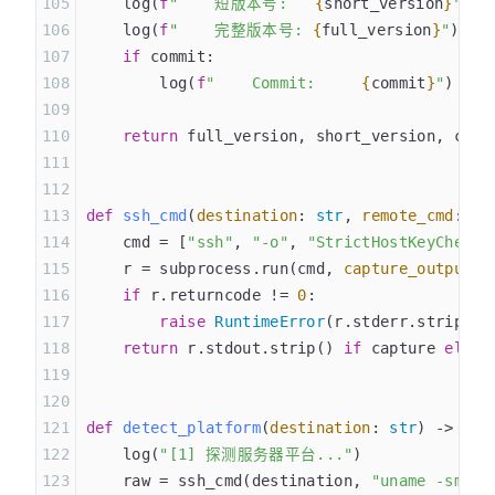
    log(
f
"    短版本号:   
{
short_version
}
"
)
    log(
f
"    完整版本号: 
{
full_version
}
"
)
    if
 commit:
        log(
f
"    Commit:     
{
commit
}
"
)
    return
 full_version, short_version, comm
def
 ssh_cmd
(
destination
:
 str
,
 remote_cmd
:
 st
    cmd = [
"ssh"
, 
"-o"
, 
"StrictHostKeyChecki
    r = subprocess.run(cmd, 
capture_output
=c
    if
 r.returncode != 
0
:
        raise
 RuntimeError
(r.stderr.strip() 
    return
 r.stdout.strip() 
if
 capture 
else
 
def
 detect_platform
(
destination
:
 str
) -> tup
    log(
"[1] 探测服务器平台..."
)
    raw = ssh_cmd(destination, 
"uname -sm"
)