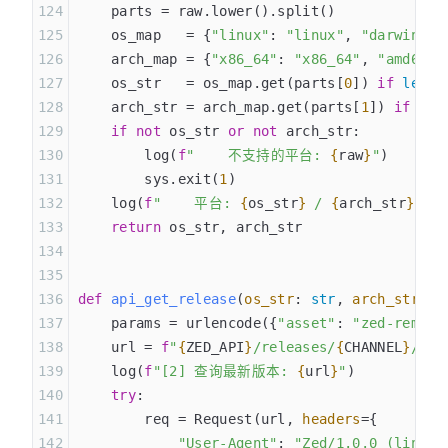
    parts = raw.lower().split()
    os_map   = {
"linux"
: 
"linux"
, 
"darwin"
: 
    arch_map = {
"x86_64"
: 
"x86_64"
, 
"amd64"
:
    os_str   = os_map.get(parts[
0
]) 
if
 len
(p
    arch_str = arch_map.get(parts[
1
]) 
if
 len
    if
 not
 os_str 
or
 not
 arch_str:
        log(
f
"    不支持的平台: 
{
raw
}
"
)
        sys.exit(
1
)
    log(
f
"    平台: 
{
os_str
}
 / 
{
arch_str
}
"
)
    return
 os_str, arch_str
def
 api_get_release
(
os_str
:
 str
,
 arch_str
:
 s
    params = urlencode({
"asset"
: 
"zed-remote
    url = 
f
"
{
ZED_API
}
/releases/
{
CHANNEL
}
/lat
    log(
f
"[2] 查询最新版本: 
{
url
}
"
)
    try
:
        req = Request(url, 
headers
={
            "User-Agent"
: 
"Zed/1.0.0 (linux;