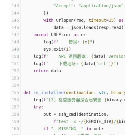
            "Accept"
: 
"application/json"
,
        })
        with
 urlopen(req, 
timeout
=
15
) 
as
 res
            data = json.loads(resp.read())
    except
 URLError 
as
 e:
        log(
f
"    错误: 
{
e
}
"
)
        sys.exit(
1
)
    log(
f
"    API 返回版本: 
{
data[
'version'
]
}
    log(
f
"    下载地址: 
{
data[
'url'
]
}
"
)
    return
 data
def
 is_installed
(
destination
:
 str
,
 binary_na
    log(
f
"[3] 检查服务器是否已安装 
{
binary_name
    try
:
        out = ssh_cmd(destination,
            f
"test -x ~/
{
REMOTE_DIR
}
/
{
binary
        if
 "__MISSING__"
 in
 out: