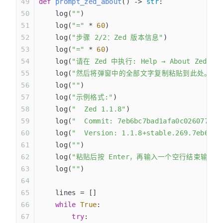
def
 prompt_zed_about
() -> 
str
:
    log(
""
)
    log(
"="
 * 
60
)
    log(
"步骤 2/2：Zed 版本信息"
)
    log(
"="
 * 
60
)
    log(
"请在 Zed 中执行: Help → About Zed (或 
    log(
"然后将弹窗中的全部文字复制粘贴到此处。"
)
    log(
""
)
    log(
"示例格式:"
)
    log(
"  Zed 1.1.8"
)
    log(
"  Commit: 7eb6bc7bad1afa0c026077d3a
    log(
"  Version: 1.1.8+stable.269.7eb6bc7
    log(
""
)
    log(
"粘贴后按 Enter，再输入一个空行结束输入:
    log(
""
)
    lines = []
    while
 True
:
        try
: