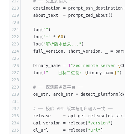
    # ── 交互式输入 ──
    destination = prompt_ssh_destination()
    about_text  = prompt_zed_about()
    log(
""
)
    log(
"─"
 * 
60
)
    log(
"解析版本信息..."
)
    full_version, short_version, _ = parse_z
    binary_name = 
f
"zed-remote-server-
{
CHANN
    log(
f
"    目标二进制: 
{
binary_name
}
"
)
    # ── 探测服务器平台 ──
    os_str, arch_str = detect_platform(desti
    # ── 校验 API 版本与用户输入一致 ──
    release     = api_get_release(os_str, ar
    api_version = release[
"version"
]
    dl_url      = release[
"url"
]