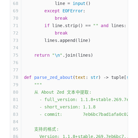
            line = 
input
()
        except
 EOFError
:
            break
        if
 line.strip() == 
""
 and
 lines:
            break
        lines.append(line)
    return
 "
\n
"
.join(lines)
def
 parse_zed_about
(
text
:
 str
) -> tuple[
str
,
    """
    从 About Zed 文本中提取:
      - full_version: 1.1.8+stable.269.7eb6b
      - short_version: 1.1.8
      - commit:        7eb6bc7bad1afa0c02607
    支持的格式:
      Version: 1.1.8+stable.269.7eb6bc7..