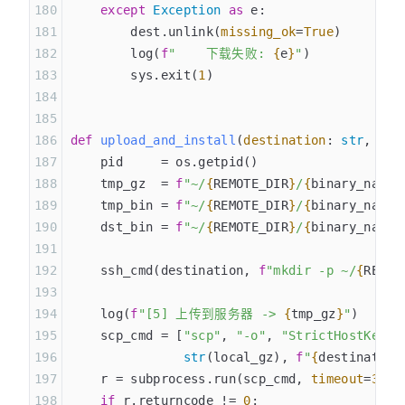
    except
 Exception
 as
 e:
        dest.unlink(
missing_ok
=
True
)
        log(
f
"    下载失败: 
{
e
}
"
)
        sys.exit(
1
)
def
 upload_and_install
(
destination
:
 str
,
 loc
    pid     = os.getpid()
    tmp_gz  = 
f
"~/
{
REMOTE_DIR
}
/
{
binary_name
}
    tmp_bin = 
f
"~/
{
REMOTE_DIR
}
/
{
binary_name
}
    dst_bin = 
f
"~/
{
REMOTE_DIR
}
/
{
binary_name
}
    ssh_cmd(destination, 
f
"mkdir -p ~/
{
REMOT
    log(
f
"[5] 上传到服务器 -> 
{
tmp_gz
}
"
)
    scp_cmd = [
"scp"
, 
"-o"
, 
"StrictHostKeyCh
               str
(local_gz), 
f
"
{
destination
    r = subprocess.run(scp_cmd, 
timeout
=
300
)
    if
 r.returncode != 
0
: