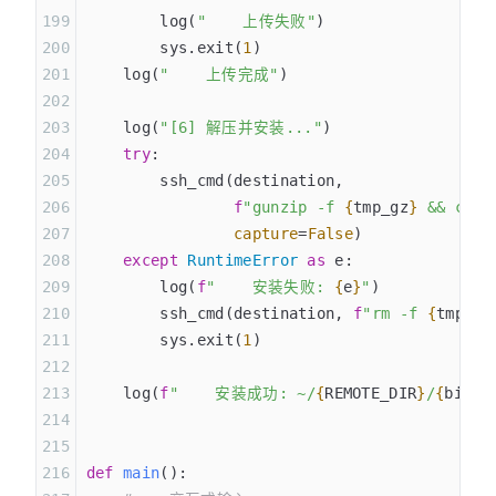
        log(
"    上传失败"
)
        sys.exit(
1
)
    log(
"    上传完成"
)
    log(
"[6] 解压并安装..."
)
    try
:
        ssh_cmd(destination,
                f
"gunzip -f 
{
tmp_gz
}
 && chmo
                capture
=
False
)
    except
 RuntimeError
 as
 e:
        log(
f
"    安装失败: 
{
e
}
"
)
        ssh_cmd(destination, 
f
"rm -f 
{
tmp_gz
        sys.exit(
1
)
    log(
f
"    安装成功: ~/
{
REMOTE_DIR
}
/
{
binar
def
 main
():