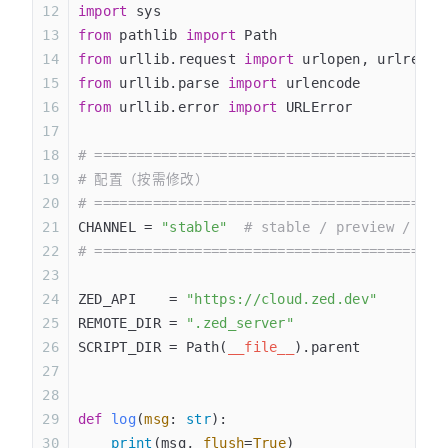
import
 sys
from
 pathlib 
import
 Path
from
 urllib.request 
import
 urlopen, urlretri
from
 urllib.parse 
import
 urlencode
from
 urllib.error 
import
 URLError
# ==========================================
# 配置（按需修改）
# ==========================================
CHANNEL = 
"stable"
  # stable / preview / nig
# ==========================================
ZED_API    = 
"https://cloud.zed.dev"
REMOTE_DIR = 
".zed_server"
SCRIPT_DIR = Path(
__file__
).parent
def
 log
(
msg
:
 str
):
    print
(msg, 
flush
=
True
)