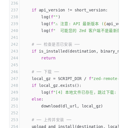
    if
 api_version != short_version:
        log(
f
""
)
        log(
f
"⚠ 注意: API 最新版本 (
{
api_versi
        log(
f
"  可能您的 Zed 客户端不是最新版
    # ── 检查是否已安装 ──
    if
 is_installed(destination, binary_name
        return
    # ── 下载 ──
    local_gz = SCRIPT_DIR / 
f
"zed-remote-ser
    if
 local_gz.exists():
        log(
f
"[4] 本地文件已存在，跳过下载: 
{
lo
    else
:
        download(dl_url, local_gz)
    # ── 上传并安装 ──
    upload_and_install(destination, local_gz