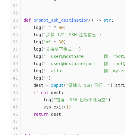
def
 prompt_ssh_destination
() -> 
str
:
    log(
"="
 * 
60
)
    log(
"步骤 1/2：SSH 连接信息"
)
    log(
"="
 * 
60
)
    log(
"支持以下格式："
)
    log(
"  user@hostname        例: root@192
    log(
"  user@hostname:port   例: root@192
    log(
"  alias                例: myserver
    log(
""
)
    dest = 
input
(
"请输入 SSH 目标: "
).strip()
    if
 not
 dest:
        log(
"错误: SSH 目标不能为空"
)
        sys.exit(
1
)
    return
 dest