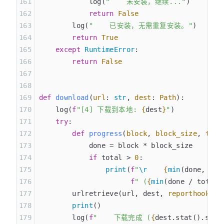
            log(
"    未安装，继续..."
)
            return
 False
        log(
"    已安装，无需重复安装。"
)
        return
 True
    except
 RuntimeError
:
        return
 False
def
 download
(
url
:
 str
,
 dest
:
 Path
):
    log(
f
"[4] 下载到本地: 
{
dest
}
"
)
    try
:
        def
 progress
(
block
,
 block_size
,
 tota
            done = block * block_size
            if
 total > 
0
:
                print
(
f
"
\r
    {
min
(done, tot
                      f
" (
{
min
(done / total 
        urlretrieve(url, dest, 
reporthook
=pr
        print
()
        log(
f
"    下载完成 (
{
dest.stat().st_s