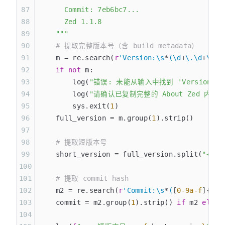
      Commit: 7eb6bc7...
      Zed 1.1.8
    """
    # 提取完整版本号（含 build metadata）
    m = re.search(
r
'Version:\s
*
(
\d
+
\.
\d
+
\.
\d
    if
 not
 m:
        log(
"错误: 未能从输入中找到 'Version: x.
        log(
"请确认已复制完整的 About Zed 内容"
        sys.exit(
1
)
    full_version = m.group(
1
).strip()
    # 提取短版本号
    short_version = full_version.split(
"+"
)[
    # 提取 commit hash
    m2 = re.search(
r
'Commit:\s
*
(
[
0-9a-f
]
{8,}
    commit = m2.group(
1
).strip() 
if
 m2 
else
 