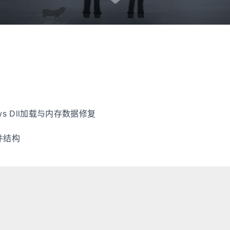
ws Dll加载与内存数据修复
文件结构
Hexo
Fluid
总访问量
4205
次
总访客数
3887
人