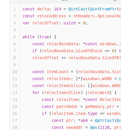
const
 delta
: 
i64
 = 
@intCast
(
@intFromPtr
(
peMe
const
 relocAddress
 = 
ntHeaders
.
OptionalHeade
var
 relocOffset
: 
usize
 = 
0
;
while
 (
true
) {
    const
 relocBaseData
: *
const
 windows
.
IMAG
    if
 (
relocBaseData
.
SizeOfBlock
 == 
0
) 
brea
    relocOffset
 += 
relocBaseData
.
SizeOfBlock
    const
 itemCount
 = (
relocBaseData
.
SizeOfB
    const
 relocItems
: [*]
windows
.
WORD
 = 
@ptr
    const
 relocItemsSlice
: []
windows
.
WORD
 = 
    for
 (
relocItemsSlice
) |
relocWord
| {
        const
 relocItem
: *
const
 RelocItem
 = 
        const
 patchAddr
 = 
peMemory
.
ptr
 + 
rel
        if
 (
relocItem
.
item
.
type
 == 
windows
.
I
            const
 ptr
: *
u64
 = 
@ptrCast
(
@alig
            const
 newAddr
 = 
@as
(
i128
, 
ptr
.*)