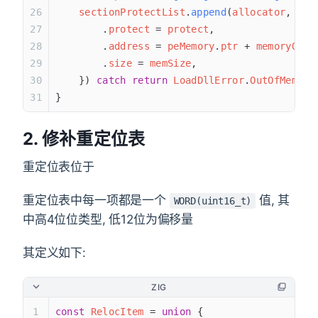
    sectionProtectList
.
append
(
allocator
, 
Sec
        .
protect
 = 
protect
,
        .
address
 = 
peMemory
.
ptr
 + 
memoryOffs
        .
size
 = 
memSize
,
    }) 
catch
 return
 LoadDllError
.
OutOfMemory
}
2. 修补重定位表
重定位表位于
重定位表中每一项都是一个
值, 其
WORD(uint16_t)
中高4位位类型, 低12位为偏移量
其定义如下:
ZIG
const
 RelocItem
 = 
union
 {