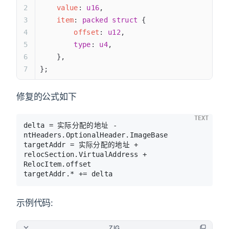
    value
: 
u16
,
    item
: 
packed
 struct
 {
        offset
: 
u12
,
        type
: 
u4
,
    },
};
修复的公式如下
TEXT
delta = 实际分配的地址 - 
ntHeaders.OptionalHeader.ImageBase

targetAddr = 实际分配的地址 + 
relocSection.VirtualAddress + 
RelocItem.offset

targetAddr.* += delta
示例代码:
ZIG