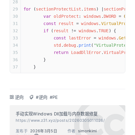
for
 (
sectionProtectList
.
items
) |
sectionProte
        var
 oldProtect
: 
windows
.
DWORD
 = 
0
;
        const
 result
 = 
windows
.
VirtualProtec
        if
 (
result
 != 
windows
.
TRUE
) {
            const
 lastError
 = 
windows
.
GetLas
            std
.
debug
.
print
(
"VirtualProtect 
            return
 LoadDllError
.
VirtualProte
        }
    }
逆向
#逆向
#PE
手动实现Windows Dll加载与内存数据修复
https://www.z31.xyz/posts/20260305011026/
发布于
2026年3月5日
作者
simonkimi