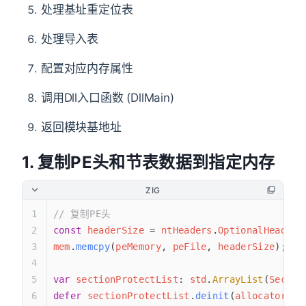
处理基址重定位表
处理导入表
配置对应内存属性
调用Dll入口函数 (DllMain)
返回模块基地址
1. 复制PE头和节表数据到指定内存
ZIG
// 复制PE头
const
 headerSize
 = 
ntHeaders
.
OptionalHeader
.
mem
.
memcpy
(
peMemory
, 
peFile
, 
headerSize
);   
var
 sectionProtectList
: 
std
.
ArrayList
(
Sectio
defer
 sectionProtectList
.
deinit
(
allocator
);