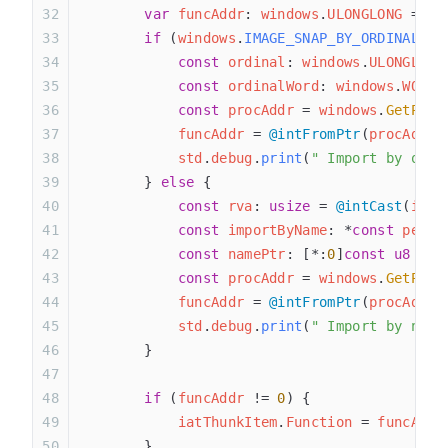
        var
 funcAddr
: 
windows
.
ULONGLONG
 = 
0
;
        if
 (
windows
.
IMAGE_SNAP_BY_ORDINAL
(
in
            const
 ordinal
: 
windows
.
ULONGLONG
            const
 ordinalWord
: 
windows
.
WORD
 
            const
 procAddr
 = 
windows
.
GetProc
            funcAddr
 = 
@intFromPtr
(
procAddr
)
            std
.
debug
.
print
(
" Import by ordi
        } 
else
 {
            const
 rva
: 
usize
 = 
@intCast
(
intT
            const
 importByName
: *
const
 pe
.
Im
            const
 namePtr
: [*:
0
]
const
 u8
 = 
@
            const
 procAddr
 = 
windows
.
GetProc
            funcAddr
 = 
@intFromPtr
(
procAddr
)
            std
.
debug
.
print
(
" Import by name
        }
        if
 (
funcAddr
 != 
0
) {
            iatThunkItem
.
Function
 = 
funcAddr
        }