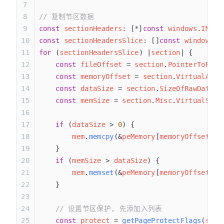
// 复制节区数据
const
 sectionHeaders
: [*]
const
 windows
.
IMAGE
const
 sectionHeadersSlice
: []
const
 windows
.
I
for
 (
sectionHeadersSlice
) |
section
| {
    const
 fileOffset
 = 
section
.
PointerToRawD
    const
 memoryOffset
 = 
section
.
VirtualAddr
    const
 dataSize
 = 
section
.
SizeOfRawData
;
    const
 memSize
 = 
section
.
Misc
.
VirtualSize
    if
 (
dataSize
 > 
0
) {
        mem
.
memcpy
(&
peMemory
[
memoryOffset
], 
    }
    if
 (
memSize
 > 
dataSize
) {
        mem
.
memset
(&
peMemory
[
memoryOffset
 + 
    }
    // 设置节区保护, 先添加入列表
    const
 protect
 = 
getPageProtectFlags
(
sect