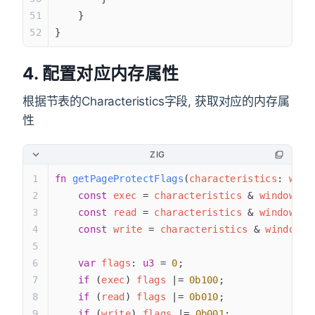
    }
}
4. 配置对应内存属性
根据节表的Characteristics字段, 获取对应的内存属
性
ZIG
fn
 getPageProtectFlags
(
characteristics
: 
wind
    const
 exec
 = 
characteristics
 & 
windows
.
I
    const
 read
 = 
characteristics
 & 
windows
.
I
    const
 write
 = 
characteristics
 & 
windows
.
    var
 flags
: 
u3
 = 
0
;
    if
 (
exec
) 
flags
 |= 
0b100
;
    if
 (
read
) 
flags
 |= 
0b010
;
    if
 (
write
) 
flags
 |= 
0b001
;