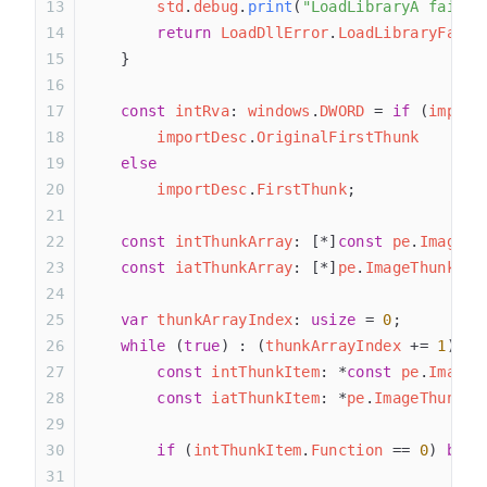
        std
.
debug
.
print
(
"LoadLibraryA failed
        return
 LoadDllError
.
LoadLibraryFaile
    }
    const
 intRva
: 
windows
.
DWORD
 = 
if
 (
import
        importDesc
.
OriginalFirstThunk
    else
        importDesc
.
FirstThunk
;
    const
 intThunkArray
: [*]
const
 pe
.
ImageTh
    const
 iatThunkArray
: [*]
pe
.
ImageThunkDat
    var
 thunkArrayIndex
: 
usize
 = 
0
;
    while
 (
true
) : (
thunkArrayIndex
 += 
1
) {
        const
 intThunkItem
: *
const
 pe
.
ImageT
        const
 iatThunkItem
: *
pe
.
ImageThunkDa
        if
 (
intThunkItem
.
Function
 == 
0
) 
brea