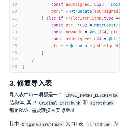
            const
 asUnsigned
: 
u128
 = 
@bitCas
            ptr
.* = 
@truncate
(
asUnsigned
);
        } 
else
 if
 (
relocItem
.
item
.
type
 == 
wi
            const
 ptr
: *
u32
 = 
@ptrCast
(
@alig
            const
 newAddr
 = 
@as
(
i64
, 
ptr
.*) 
            const
 asUnsigned
: 
u64
 = 
@bitCast
            ptr
.* = 
@truncate
(
asUnsigned
);
        }
    }
}
3. 修复导入表
导入表中每一项都是一个
IMAGE_IMPORT_DESCRIPTOR
结构体, 其中
和
OriginalFirstThunk
FirstThunk
都是RVA, 需要转换为实际地址
其中
为INT表,
为
OriginalFirstThunk
FirstThunk