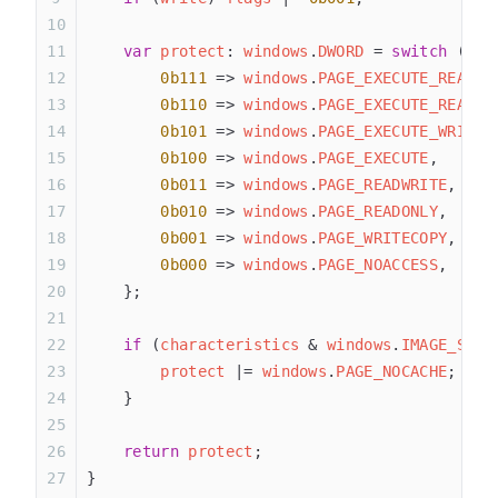
    var
 protect
: 
windows
.
DWORD
 = 
switch
 (
fla
        0b111
 => 
windows
.
PAGE_EXECUTE_READWR
        0b110
 => 
windows
.
PAGE_EXECUTE_READ
,
        0b101
 => 
windows
.
PAGE_EXECUTE_WRITEC
        0b100
 => 
windows
.
PAGE_EXECUTE
,
        0b011
 => 
windows
.
PAGE_READWRITE
,
        0b010
 => 
windows
.
PAGE_READONLY
,
        0b001
 => 
windows
.
PAGE_WRITECOPY
,
        0b000
 => 
windows
.
PAGE_NOACCESS
,
    };
    if
 (
characteristics
 & 
windows
.
IMAGE_SCN_
        protect
 |= 
windows
.
PAGE_NOCACHE
;
    }
    return
 protect
;
}