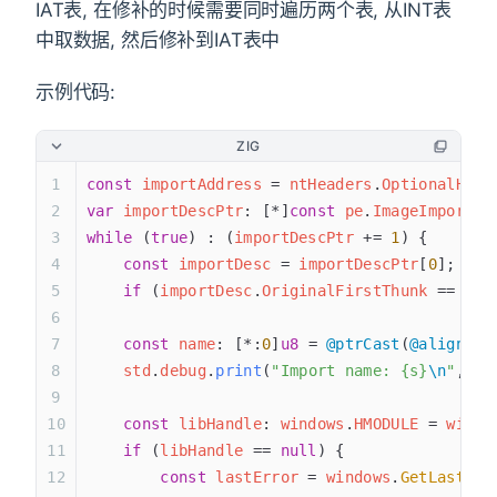
IAT表, 在修补的时候需要同时遍历两个表, 从INT表
中取数据, 然后修补到IAT表中
示例代码:
ZIG
const
 importAddress
 = 
ntHeaders
.
OptionalHead
var
 importDescPtr
: [*]
const
 pe
.
ImageImportDe
while
 (
true
) : (
importDescPtr
 += 
1
) {
    const
 importDesc
 = 
importDescPtr
[
0
];
    if
 (
importDesc
.
OriginalFirstThunk
 == 
0
) 
    const
 name
: [*:
0
]
u8
 = 
@ptrCast
(
@alignCas
    std
.
debug
.
print
(
"Import name: {s}
\n
"
, .{
    const
 libHandle
: 
windows
.
HMODULE
 = 
windo
    if
 (
libHandle
 == 
null
) {
        const
 lastError
 = 
windows
.
GetLastErr