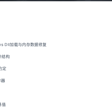
ws Dll加载与内存数据修复
文件结构
约定
存器
基值