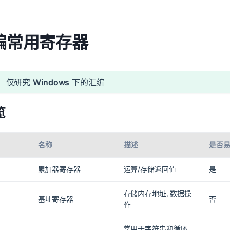
汇编常用寄存器
仅研究
Windows
下的汇编
览
名称
描述
是否
累加器寄存器
运算/存储返回值
是
存储内存地址, 数据操
基址寄存器
否
作
常用于字符串和循环