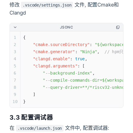
修改
文件, 配置Cmake和
.vscode/settings.json
Clangd
JSONC
{
    "cmake.sourceDirectory"
: 
"${workspaceFol
    "cmake.generator"
: 
"Ninja"
,  
// hpm只能
    "clangd.enable"
: 
true
,
    "clangd.arguments"
: [
        "--background-index"
,
        "--compile-commands-dir=${workspaceF
        "--query-driver=**/*riscv32-unknown-
    ]
}
3.3 配置调试器
在
文件中, 配置调试器:
.vscode/launch.json