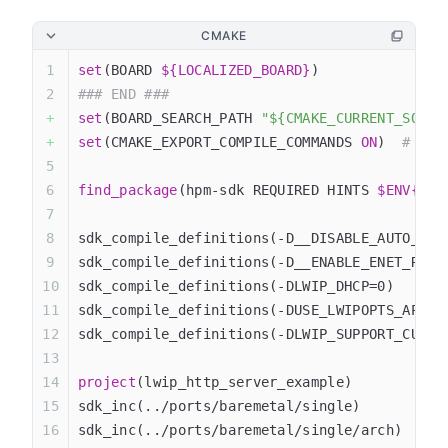
CMAKE
set
(BOARD 
${LOCALIZED_BOARD}
)
### END ###
set
(BOARD_SEARCH_PATH 
"${CMAKE_CURRENT_SOURC
set
(CMAKE_EXPORT_COMPILE_COMMANDS 
ON
)  
# 生成
find_package
(hpm-sdk REQUIRED HINTS 
$ENV{HPM
sdk_compile_definitions(-D__DISABLE_AUTO_NEG
sdk_compile_definitions(-D__ENABLE_ENET_RECE
sdk_compile_definitions(-DLWIP_DHCP=0)
sdk_compile_definitions(-DUSE_LWIPOPTS_APP_H
sdk_compile_definitions(-DLWIP_SUPPORT_CUSTO
project
(lwip_http_server_example)
sdk_inc(../ports/baremetal/single)
sdk_inc(../ports/baremetal/single/arch)