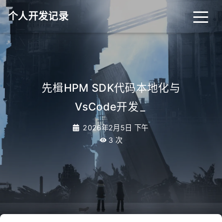
个人开发记录
先楫HPM SDK代码本地化与
VsCode开发
_
2026年2月5日 下午
3
次