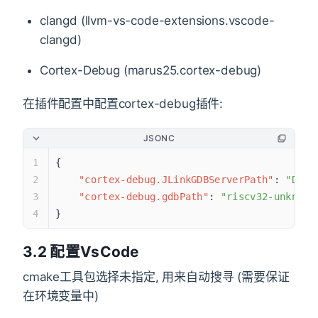
clangd (llvm-vs-code-extensions.vscode-
clangd)
Cortex-Debug (marus25.cortex-debug)
在插件配置中配置cortex-debug插件:
JSONC
{
    "cortex-debug.JLinkGDBServerPath"
: 
"D:/S
    "cortex-debug.gdbPath"
: 
"riscv32-unknown
}
3.2 配置VsCode
cmake工具包选择未指定, 用来自动搜寻 (需要保证
在环境变量中)