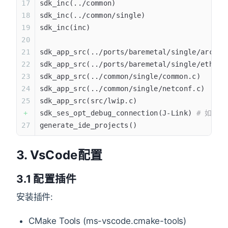
sdk_inc(../common)
sdk_inc(../common/single)
sdk_inc(inc)
sdk_app_src(../ports/baremetal/single/arch/s
sdk_app_src(../ports/baremetal/single/ethern
sdk_app_src(../common/single/common.c)
sdk_app_src(../common/single/netconf.c)
sdk_app_src(src/lwip.c)
sdk_ses_opt_debug_connection(J-Link) 
# 如果使
generate_ide_projects()
3. VsCode配置
3.1 配置插件
安装插件:
CMake Tools (ms-vscode.cmake-tools)