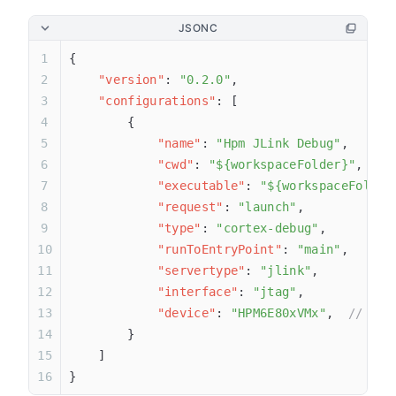
JSONC
{
    "version"
: 
"0.2.0"
,
    "configurations"
: [
        {
            "name"
: 
"Hpm JLink Debug"
,
            "cwd"
: 
"${workspaceFolder}"
,
            "executable"
: 
"${workspaceFolder
            "request"
: 
"launch"
,
            "type"
: 
"cortex-debug"
,
            "runToEntryPoint"
: 
"main"
,
            "servertype"
: 
"jlink"
,
            "interface"
: 
"jtag"
,
            "device"
: 
"HPM6E80xVMx"
,  
// 对
        }
    ]
}