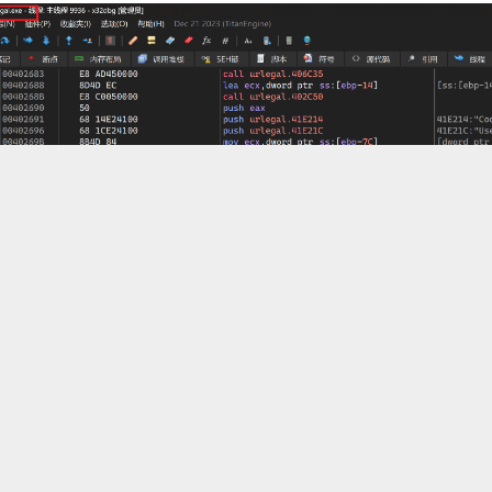
逆向
#栈
定逻辑位置
z31.xyz/posts/20240713125126/