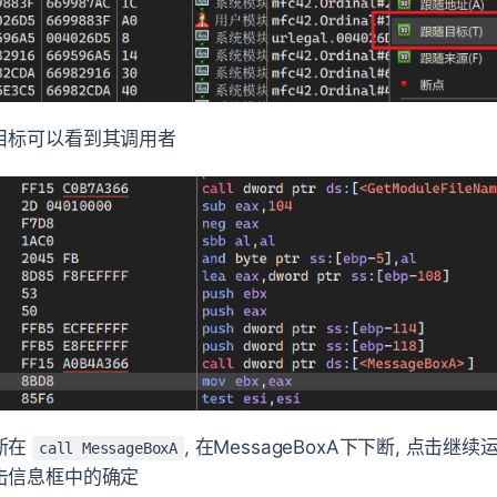
目标可以看到其调用者
断在
, 在MessageBoxA下下断, 点击继
call MessageBoxA
击信息框中的确定