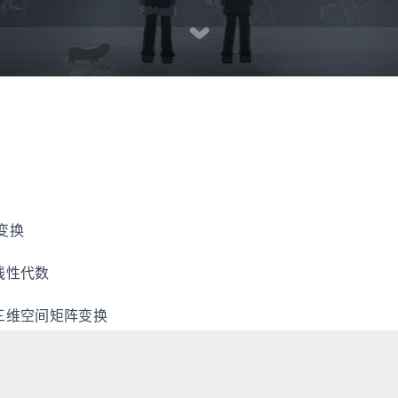
变换
 线性代数
 三维空间矩阵变换