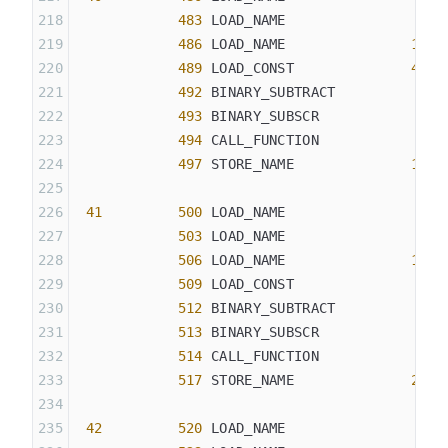
            483
 LOAD_NAME                
4
 (
            486
 LOAD_NAME               
18
 (
            489
 LOAD_CONST              
43
 (
            492
 BINARY_SUBTRACT
            493
 BINARY_SUBSCR
            494
 CALL_FUNCTION            
1
            497
 STORE_NAME              
19
 (
 41
         500
 LOAD_NAME                
8
 (
            503
 LOAD_NAME                
4
 (
            506
 LOAD_NAME               
18
 (
            509
 LOAD_CONST               
4
 (
            512
 BINARY_SUBTRACT
            513
 BINARY_SUBSCR
            514
 CALL_FUNCTION            
1
            517
 STORE_NAME              
20
 (
 42
         520
 LOAD_NAME                
8
 (