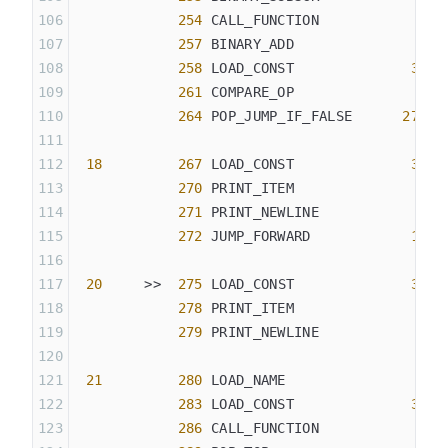
            254
 CALL_FUNCTION            
1
            257
 BINARY_ADD
            258
 LOAD_CONST              
37
 (
            261
 COMPARE_OP               
2
 (
            264
 POP_JUMP_IF_FALSE      
275
 18
         267
 LOAD_CONST              
38
 (
            270
 PRINT_ITEM
            271
 PRINT_NEWLINE
            272
 JUMP_FORWARD            
15
 (
 20
     >>  
275
 LOAD_CONST              
39
 (
            278
 PRINT_ITEM
            279
 PRINT_NEWLINE
 21
         280
 LOAD_NAME                
7
 (
            283
 LOAD_CONST              
32
 (
            286
 CALL_FUNCTION            
1