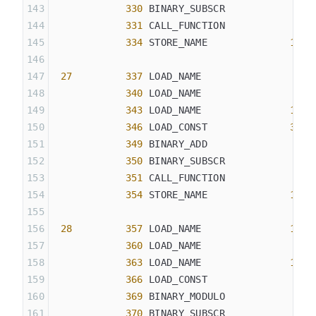
            330
 BINARY_SUBSCR
            331
 CALL_FUNCTION            
1
            334
 STORE_NAME              
13
 (
 27
         337
 LOAD_NAME                
8
 (
            340
 LOAD_NAME                
4
 (
            343
 LOAD_NAME               
10
 (
            346
 LOAD_CONST              
34
 (
            349
 BINARY_ADD
            350
 BINARY_SUBSCR
            351
 CALL_FUNCTION            
1
            354
 STORE_NAME              
14
 (
 28
         357
 LOAD_NAME               
14
 (
            360
 LOAD_NAME                
0
 (
            363
 LOAD_NAME               
12
 (
            366
 LOAD_CONST               
4
 (
            369
 BINARY_MODULO
            370
 BINARY_SUBSCR