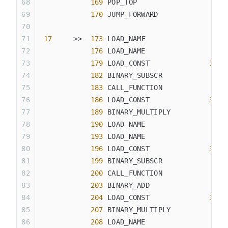
            169
 POP_TOP
            170
 JUMP_FORWARD             
0
 (
 17
     >>  
173
 LOAD_NAME                
8
 (
            176
 LOAD_NAME                
4
 (
            179
 LOAD_CONST              
32
 (
            182
 BINARY_SUBSCR
            183
 CALL_FUNCTION            
1
            186
 LOAD_CONST              
33
 (
            189
 BINARY_MULTIPLY
            190
 LOAD_NAME                
8
 (
            193
 LOAD_NAME                
4
 (
            196
 LOAD_CONST              
34
 (
            199
 BINARY_SUBSCR
            200
 CALL_FUNCTION            
1
            203
 BINARY_ADD
            204
 LOAD_CONST              
33
 (
            207
 BINARY_MULTIPLY
            208
 LOAD_NAME                
8
 (