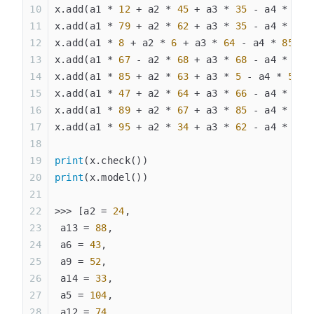
x.add(a1 * 
12
 + a2 * 
45
 + a3 * 
35
 - a4 * 
9
 -
x.add(a1 * 
79
 + a2 * 
62
 + a3 * 
35
 - a4 * 
85
 
x.add(a1 * 
8
 + a2 * 
6
 + a3 * 
64
 - a4 * 
85
 + 
x.add(a1 * 
67
 - a2 * 
68
 + a3 * 
68
 - a4 * 
51
 
x.add(a1 * 
85
 + a2 * 
63
 + a3 * 
5
 - a4 * 
51
 +
x.add(a1 * 
47
 + a2 * 
64
 + a3 * 
66
 - a4 * 
5
 +
x.add(a1 * 
89
 + a2 * 
67
 + a3 * 
85
 - a4 * 
25
 
x.add(a1 * 
95
 + a2 * 
34
 + a3 * 
62
 - a4 * 
9
 -
print
(x.check())
print
(x.model())
>>> [a2 = 
24
,
 a13 = 
88
,
 a6 = 
43
,
 a9 = 
52
,
 a14 = 
33
,
 a5 = 
104
,
 a12 = 
74
,