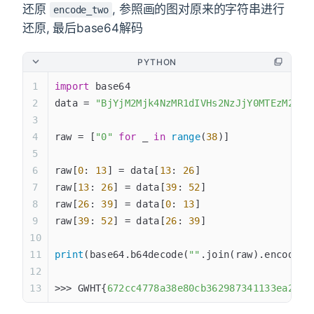
还原
, 参照画的图对原来的字符串进行
encode_two
还原, 最后base64解码
PYTHON
import
 base64
data = 
"BjYjM2Mjk4NzMR1dIVHs2NzJjY0MTEzM2VhM
raw = [
"0"
 for
 _ 
in
 range
(
38
)]
raw[
0
: 
13
] = data[
13
: 
26
]
raw[
13
: 
26
] = data[
39
: 
52
]
raw[
26
: 
39
] = data[
0
: 
13
]
raw[
39
: 
52
] = data[
26
: 
39
]
print
(base64.b64decode(
""
.join(raw).encode()
>>> GWHT{
672cc4778a38e80cb362987341133ea2
}