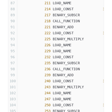
            211
 LOAD_NAME                
4
 (
            214
 LOAD_CONST              
35
 (
            217
 BINARY_SUBSCR
            218
 CALL_FUNCTION            
1
            221
 BINARY_ADD
            222
 LOAD_CONST              
33
 (
            225
 BINARY_MULTIPLY
            226
 LOAD_NAME                
8
 (
            229
 LOAD_NAME                
4
 (
            232
 LOAD_CONST               
0
 (
            235
 BINARY_SUBSCR
            236
 CALL_FUNCTION            
1
            239
 BINARY_ADD
            240
 LOAD_CONST              
33
 (
            243
 BINARY_MULTIPLY
            244
 LOAD_NAME                
8
 (
            247
 LOAD_NAME                
4
 (
            250
 LOAD_CONST              
36
 (
            253
 BINARY_SUBSCR