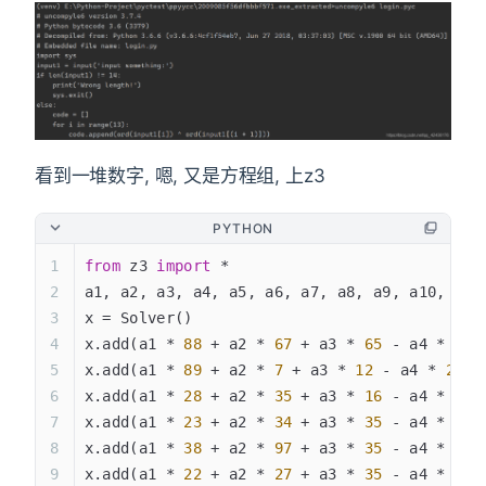
看到一堆数字, 嗯, 又是方程组, 上z3
PYTHON
from
 z3 
import
 *
a1, a2, a3, a4, a5, a6, a7, a8, a9, a10, a11
x = Solver()
x.add(a1 * 
88
 + a2 * 
67
 + a3 * 
65
 - a4 * 
5
 +
x.add(a1 * 
89
 + a2 * 
7
 + a3 * 
12
 - a4 * 
25
 +
x.add(a1 * 
28
 + a2 * 
35
 + a3 * 
16
 - a4 * 
65
 
x.add(a1 * 
23
 + a2 * 
34
 + a3 * 
35
 - a4 * 
59
 
x.add(a1 * 
38
 + a2 * 
97
 + a3 * 
35
 - a4 * 
52
 
x.add(a1 * 
22
 + a2 * 
27
 + a3 * 
35
 - a4 * 
45
 