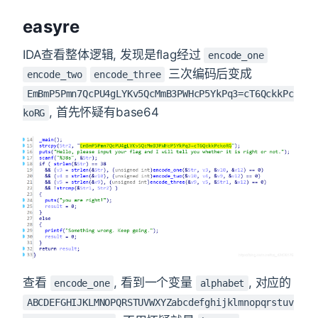
easyre
IDA查看整体逻辑, 发现是flag经过
encode_one
三次编码后变成
encode_two
encode_three
EmBmP5Pmn7QcPU4gLYKv5QcMmB3PWHcP5YkPq3=cT6QckkPc
, 首先怀疑有base64
koRG
查看
, 看到一个变量
, 对应的
encode_one
alphabet
ABCDEFGHIJKLMNOPQRSTUVWXYZabcdefghijklmnopqrstuv