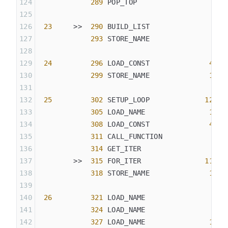
            289
 POP_TOP
 23
     >>  
290
 BUILD_LIST               
0
            293
 STORE_NAME               
9
 (
 24
         296
 LOAD_CONST              
40
 (
            299
 STORE_NAME              
10
 (
 25
         302
 SETUP_LOOP             
128
 (
            305
 LOAD_NAME               
11
 (
            308
 LOAD_CONST              
41
 (
            311
 CALL_FUNCTION            
1
            314
 GET_ITER
        >>  
315
 FOR_ITER               
114
 (
            318
 STORE_NAME              
12
 (
 26
         321
 LOAD_NAME                
8
 (
            324
 LOAD_NAME                
4
 (
            327
 LOAD_NAME               
10
 (