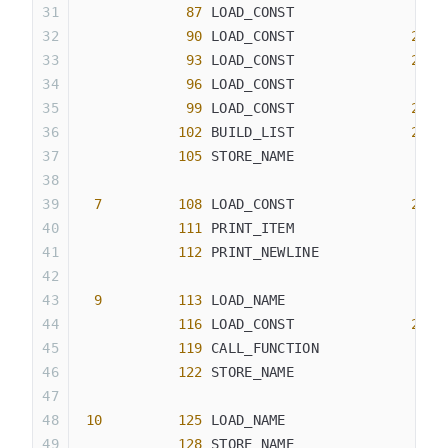
             87
 LOAD_CONST               
6
 (
             90
 LOAD_CONST              
25
 (
             93
 LOAD_CONST              
26
 (
             96
 LOAD_CONST               
6
 (
             99
 LOAD_CONST              
27
 (
            102
 BUILD_LIST              
26
            105
 STORE_NAME               
1
 (
  7
         108
 LOAD_CONST              
28
 (
            111
 PRINT_ITEM
            112
 PRINT_NEWLINE
  9
         113
 LOAD_NAME                
2
 (
            116
 LOAD_CONST              
29
 (
            119
 CALL_FUNCTION            
1
            122
 STORE_NAME               
3
 (
 10
         125
 LOAD_NAME                
3
 (
            128
 STORE_NAME               
4
 (