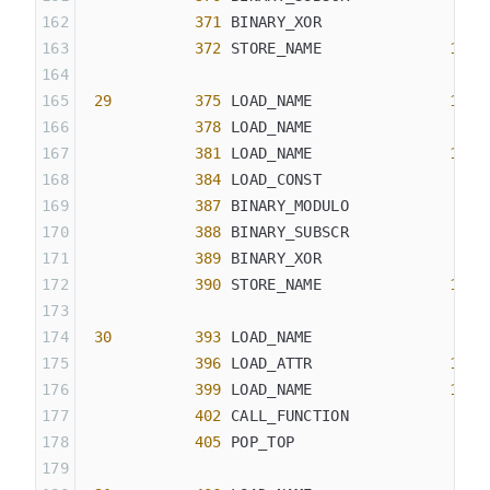
            371
 BINARY_XOR
            372
 STORE_NAME              
15
 (
 29
         375
 LOAD_NAME               
13
 (
            378
 LOAD_NAME                
0
 (
            381
 LOAD_NAME               
12
 (
            384
 LOAD_CONST               
4
 (
            387
 BINARY_MODULO
            388
 BINARY_SUBSCR
            389
 BINARY_XOR
            390
 STORE_NAME              
16
 (
 30
         393
 LOAD_NAME                
9
 (
            396
 LOAD_ATTR               
17
 (
            399
 LOAD_NAME               
15
 (
            402
 CALL_FUNCTION            
1
            405
 POP_TOP