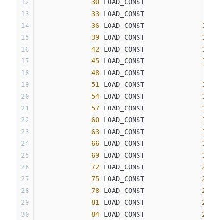
             30
 LOAD_CONST               
8
 (
             33
 LOAD_CONST               
9
 (
             36
 LOAD_CONST              
10
 (
             39
 LOAD_CONST              
11
 (
             42
 LOAD_CONST              
12
 (
             45
 LOAD_CONST              
13
 (
             48
 LOAD_CONST               
7
 (
             51
 LOAD_CONST              
14
 (
             54
 LOAD_CONST              
15
 (
             57
 LOAD_CONST              
16
 (
             60
 LOAD_CONST              
17
 (
             63
 LOAD_CONST              
14
 (
             66
 LOAD_CONST              
18
 (
             69
 LOAD_CONST              
19
 (
             72
 LOAD_CONST              
20
 (
             75
 LOAD_CONST              
21
 (
             78
 LOAD_CONST              
22
 (
             81
 LOAD_CONST              
23
 (
             84
 LOAD_CONST              
24
 (