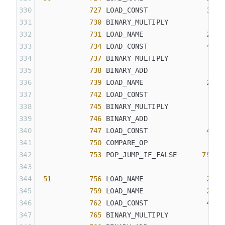
            727
 LOAD_CONST              
36
 (
            730
 BINARY_MULTIPLY
            731
 LOAD_NAME               
23
 (
            734
 LOAD_CONST              
43
 (
            737
 BINARY_MULTIPLY
            738
 BINARY_ADD
            739
 LOAD_NAME               
24
 (
            742
 LOAD_CONST               
3
 (
            745
 BINARY_MULTIPLY
            746
 BINARY_ADD
            747
 LOAD_CONST              
49
 (
            750
 COMPARE_OP               
2
 (
            753
 POP_JUMP_IF_FALSE      
798
 51
         756
 LOAD_NAME               
22
 (
            759
 LOAD_NAME               
23
 (
            762
 LOAD_CONST              
46
 (
            765
 BINARY_MULTIPLY