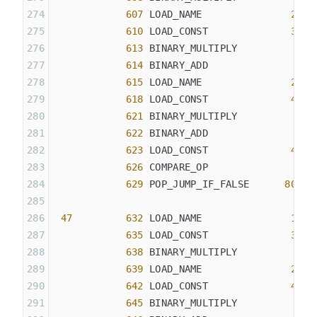
            607
 LOAD_NAME               
20
 (
            610
 LOAD_CONST              
35
 (
            613
 BINARY_MULTIPLY
            614
 BINARY_ADD
            615
 LOAD_NAME               
21
 (
            618
 LOAD_CONST              
40
 (
            621
 BINARY_MULTIPLY
            622
 BINARY_ADD
            623
 LOAD_CONST              
44
 (
            626
 COMPARE_OP               
2
 (
            629
 POP_JUMP_IF_FALSE      
807
 47
         632
 LOAD_NAME               
19
 (
            635
 LOAD_CONST              
36
 (
            638
 BINARY_MULTIPLY
            639
 LOAD_NAME               
20
 (
            642
 LOAD_CONST              
43
 (
            645
 BINARY_MULTIPLY