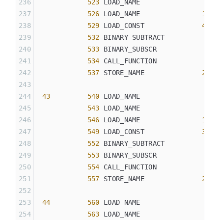
            523
 LOAD_NAME                
4
 (
            526
 LOAD_NAME               
18
 (
            529
 LOAD_CONST              
40
 (
            532
 BINARY_SUBTRACT
            533
 BINARY_SUBSCR
            534
 CALL_FUNCTION            
1
            537
 STORE_NAME              
21
 (
 43
         540
 LOAD_NAME                
8
 (
            543
 LOAD_NAME                
4
 (
            546
 LOAD_NAME               
18
 (
            549
 LOAD_CONST              
36
 (
            552
 BINARY_SUBTRACT
            553
 BINARY_SUBSCR
            554
 CALL_FUNCTION            
1
            557
 STORE_NAME              
22
 (
 44
         560
 LOAD_NAME                
8
 (
            563
 LOAD_NAME                
4
 (