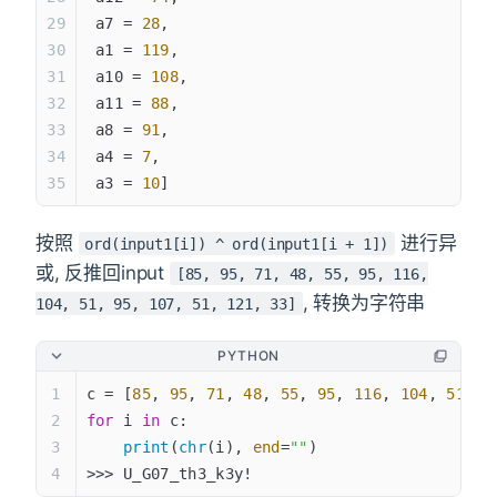
 a7 = 
28
,
 a1 = 
119
,
 a10 = 
108
,
 a11 = 
88
,
 a8 = 
91
,
 a4 = 
7
,
 a3 = 
10
]
按照
进行异
ord(input1[i]) ^ ord(input1[i + 1])
或, 反推回input
[85, 95, 71, 48, 55, 95, 116,
, 转换为字符串
104, 51, 95, 107, 51, 121, 33]
PYTHON
c = [
85
, 
95
, 
71
, 
48
, 
55
, 
95
, 
116
, 
104
, 
51
, 
9
for
 i 
in
 c:
    print
(
chr
(i), 
end
=
""
)
>>> U_G07_th3_k3y!