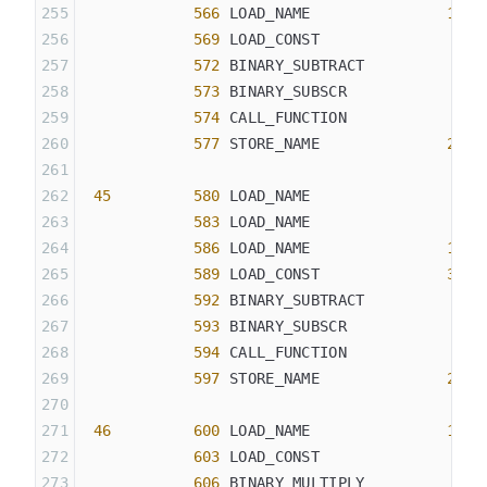
            566
 LOAD_NAME               
18
 (
            569
 LOAD_CONST               
0
 (
            572
 BINARY_SUBTRACT
            573
 BINARY_SUBSCR
            574
 CALL_FUNCTION            
1
            577
 STORE_NAME              
23
 (
 45
         580
 LOAD_NAME                
8
 (
            583
 LOAD_NAME                
4
 (
            586
 LOAD_NAME               
18
 (
            589
 LOAD_CONST              
35
 (
            592
 BINARY_SUBTRACT
            593
 BINARY_SUBSCR
            594
 CALL_FUNCTION            
1
            597
 STORE_NAME              
24
 (
 46
         600
 LOAD_NAME               
19
 (
            603
 LOAD_CONST               
0
 (
            606
 BINARY_MULTIPLY