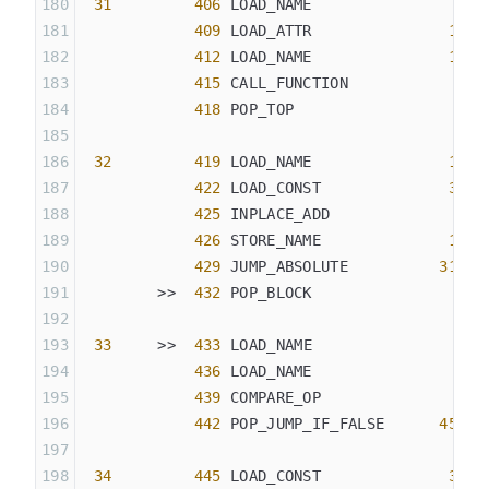
 31
         406
 LOAD_NAME                
9
 (
            409
 LOAD_ATTR               
17
 (
            412
 LOAD_NAME               
16
 (
            415
 CALL_FUNCTION            
1
            418
 POP_TOP
 32
         419
 LOAD_NAME               
10
 (
            422
 LOAD_CONST              
35
 (
            425
 INPLACE_ADD
            426
 STORE_NAME              
10
 (
            429
 JUMP_ABSOLUTE          
315
        >>  
432
 POP_BLOCK
 33
     >>  
433
 LOAD_NAME                
9
 (
            436
 LOAD_NAME                
1
 (
            439
 COMPARE_OP               
2
 (
            442
 POP_JUMP_IF_FALSE      
453
 34
         445
 LOAD_CONST              
38
 (