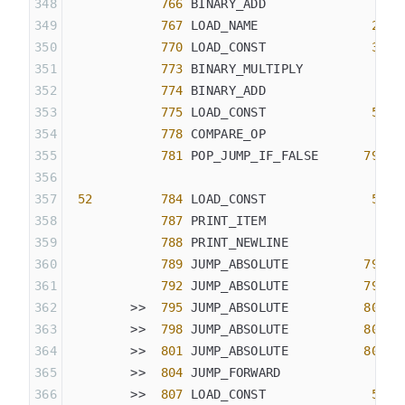
            766
 BINARY_ADD
            767
 LOAD_NAME               
24
 (
            770
 LOAD_CONST              
35
 (
            773
 BINARY_MULTIPLY
            774
 BINARY_ADD
            775
 LOAD_CONST              
50
 (
            778
 COMPARE_OP               
2
 (
            781
 POP_JUMP_IF_FALSE      
795
 52
         784
 LOAD_CONST              
51
 (
            787
 PRINT_ITEM
            788
 PRINT_NEWLINE
            789
 JUMP_ABSOLUTE          
795
            792
 JUMP_ABSOLUTE          
798
        >>  
795
 JUMP_ABSOLUTE          
801
        >>  
798
 JUMP_ABSOLUTE          
804
        >>  
801
 JUMP_ABSOLUTE          
807
        >>  
804
 JUMP_FORWARD             
0
 (
        >>  
807
 LOAD_CONST              
52
 (