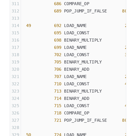
            686
 COMPARE_OP               
2
 (
            689
 POP_JUMP_IF_FALSE      
804
 49
         692
 LOAD_NAME               
22
 (
            695
 LOAD_CONST               
0
 (
            698
 BINARY_MULTIPLY
            699
 LOAD_NAME               
23
 (
            702
 LOAD_CONST              
35
 (
            705
 BINARY_MULTIPLY
            706
 BINARY_ADD
            707
 LOAD_NAME               
24
 (
            710
 LOAD_CONST              
40
 (
            713
 BINARY_MULTIPLY
            714
 BINARY_ADD
            715
 LOAD_CONST              
48
 (
            718
 COMPARE_OP               
2
 (
            721
 POP_JUMP_IF_FALSE      
801
 50
         724
 LOAD_NAME               
22
 (