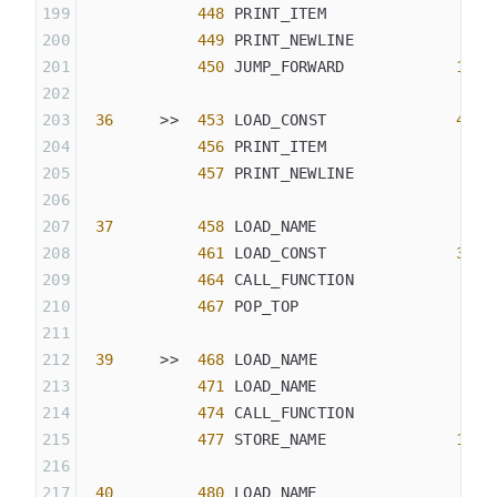
            448
 PRINT_ITEM
            449
 PRINT_NEWLINE
            450
 JUMP_FORWARD            
15
 (
 36
     >>  
453
 LOAD_CONST              
42
 (
            456
 PRINT_ITEM
            457
 PRINT_NEWLINE
 37
         458
 LOAD_NAME                
7
 (
            461
 LOAD_CONST              
32
 (
            464
 CALL_FUNCTION            
1
            467
 POP_TOP
 39
     >>  
468
 LOAD_NAME                
5
 (
            471
 LOAD_NAME                
4
 (
            474
 CALL_FUNCTION            
1
            477
 STORE_NAME              
18
 (
 40
         480
 LOAD_NAME                
8
 (