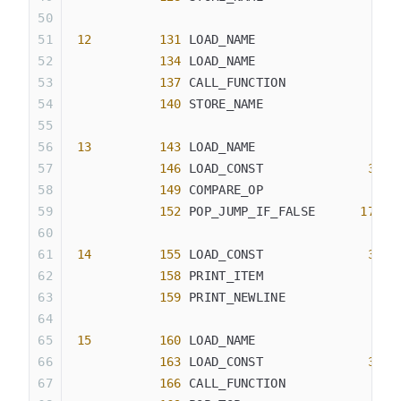
 12
         131
 LOAD_NAME                
5
 (
            134
 LOAD_NAME                
4
 (
            137
 CALL_FUNCTION            
1
            140
 STORE_NAME               
6
 (
 13
         143
 LOAD_NAME                
6
 (
            146
 LOAD_CONST              
30
 (
            149
 COMPARE_OP               
0
 (
            152
 POP_JUMP_IF_FALSE      
173
 14
         155
 LOAD_CONST              
31
 (
            158
 PRINT_ITEM
            159
 PRINT_NEWLINE
 15
         160
 LOAD_NAME                
7
 (
            163
 LOAD_CONST              
32
 (
            166
 CALL_FUNCTION            
1