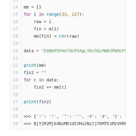
mm = {}
for
 i 
in
 range
(
33
, 
127
):
    raw = i
    fin = m(i)
    mm[fin] = 
chr
(raw)
data = 
"EmBmP5Pmn7QcPU4gLYKv5QcMmB3PWHcP5YkP
print
(mm)
fin2 = 
""
for
 c 
in
 data:
    fin2 += mm[c]
print
(fin2)
>>> {
'!'
: 
'!'
, 
'"'
: 
'"'
, 
'#'
: 
'#'
, 
'$'
: 
'$'
,
>>> BjYjM2Mjk4NzMR1dIVHs2NzJjY0MTEzM2VhMn0=z