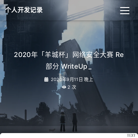
个人开发记录
2020年「羊城杯」网络安全大赛 Re
部分 WriteUp
_
2020年9月11日 晚上
2
次
TEXT
TEXT
TEXT
TEXT