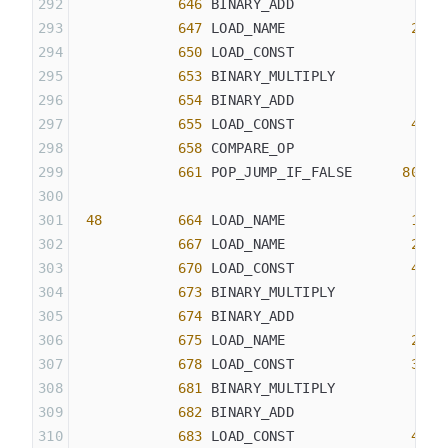
            646
 BINARY_ADD
            647
 LOAD_NAME               
21
 (
            650
 LOAD_CONST               
3
 (
            653
 BINARY_MULTIPLY
            654
 BINARY_ADD
            655
 LOAD_CONST              
45
 (
            658
 COMPARE_OP               
2
 (
            661
 POP_JUMP_IF_FALSE      
807
 48
         664
 LOAD_NAME               
19
 (
            667
 LOAD_NAME               
20
 (
            670
 LOAD_CONST              
46
 (
            673
 BINARY_MULTIPLY
            674
 BINARY_ADD
            675
 LOAD_NAME               
21
 (
            678
 LOAD_CONST              
35
 (
            681
 BINARY_MULTIPLY
            682
 BINARY_ADD
            683
 LOAD_CONST              
47
 (