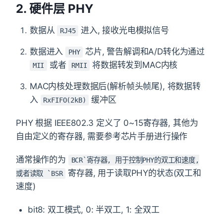
2. 硬件层 PHY
数据从
进入, 接收光电模拟信号
RJ45
数据进入
芯片, 警告解调和A/D转化为通过
PHY
或者
将数据转发到MAC内核
MII
RMII
MAC内核处理数据后(解析帧头帧尾), 将数据转
入
缓冲区
RxFIFO(2kB)
PHY 根据 IEEE802.3 定义了 0~15寄存器, 其他为
自由定义的寄存器, 需要参考芯片手册进行操作
通常操作的为
BCR`寄存器, 用于控制PHY的双工和速度,
寄存器, 用于读取PHY的状态(双工和
或者读取 `BSR
速度)
bit8: 双工模式, 0: 半双工, 1: 全双工