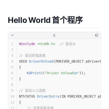
Hello World 首个程序
C
#include
 <ntddk.h>
  // 驱动头
// 驱动卸载函数
VOID 
DriverUnload
(PDRIVER_OBJECT 
pDriverObje
{
	KdPrint
((
"Driver Unload
\n
"
));
}
// 驱动入口函数
NTSTATUS 
DriverEntry
(IN PDRIVER_OBJECT 
pDriv
{
    // 设置卸载函数