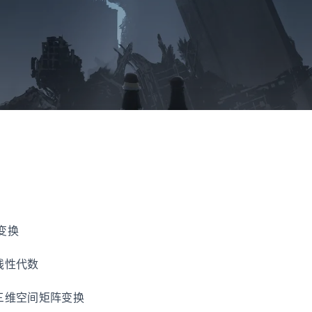
变换
 线性代数
 三维空间矩阵变换